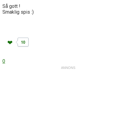
Så gott !
Smaklig spis :)
10
0