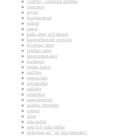
cruffins - croissant muffins
cupcakes
grytor
husmanskost
julgott
kakor
kalla såser och dippor
karameliserade popcorn
kyckling rätter
köttfärs rätter
långpannekakor
maränger
mjuka kakor
muffins
pannacotta
pizzabullar
sallader
småkakor
smörgåstårtor
snabba efterrätter
soppor
såser
söta bullar
söta och salta gifflar
tårtbotten på " tre lika metoden"