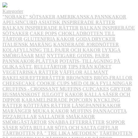
Kategorier
"NOBAKE" SÖTSAKER
AMERIKANSKA PANNKAKOR
APELSINCURD
ASIATISK INSPIRERADE RÄTTER
BALKAN INSPIRERADE RÄTTER
BALKAN INSPIRERADE
SÖTSAKER
CAKE POPS
CHOKLADBOTTEN TILL
TÅRTOR
GLUTENFRIA KAKOR
GODA DRYCKER
ITALIENSK MARÄNG
KANDERADE JORDNÖTTER
KOLAFYLLNING TILL PAJER OCH KAKOR
LYXIGA
SMÖRGÅSAR
MAT
NYTTIGARE GODIS.
PAJER
PANNKAKOR-PLÄTTAR
POTATIS- TILLAGNING PÅ
OLIKA SÄTT.
RULLTÅRTOR
TIPS FRÅN KÖKET
VEGETARISKA RÄTTER
VÅFFLOR
ALLMÄNT
BAKELSER/EFTERRÄTTER
BROWNIES
BRÖD-FRALLOR
CHEESECAKE
COOKIE CUPS MED OLIKA FYLLNINGAR
CRUFFINS - CROISSANT MUFFINS
CUPCAKES
GRYTOR
HUSMANSKOST
JULGOTT
KAKOR
KALLA SÅSER OCH
DIPPOR
KARAMELISERADE POPCORN
KYCKLING
RÄTTER
KÖTTFÄRS RÄTTER
LÅNGPANNEKAKOR
MARÄNGER
MJUKA KAKOR
MUFFINS
PANNACOTTA
PIZZABULLAR
SALLADER
SMÅKAKOR
SMÖRGÅSTÅRTOR
SNABBA EFTERRÄTTER
SOPPOR
SÅSER
SÖTA BULLAR
SÖTA OCH SALTA GIFFLAR
TÅRTBOTTEN PÅ " TRE LIKA METODEN"
TÅRTBOTTEN