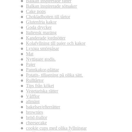
Balkan inspirerade rätter
Balkan inspirerade sötsaker
Cake pops
Chokladbotten till tårtor
Glutenfria kakor
Goda drycker
Italiensk maräng
Kanderade jordnötter
Kolafyllning till pajer och kakor
Lyxiga smörgåsar
Mat
Nyttigare godis.
Pajer
Pannkakor-plättar
Potatis- tillagning på olika sätt.
Rulltårtor
Tips från köket
Vegetariska rätter
Våfflor
allmänt
bakelser/efterrätter
brownies
bröd-frallor
cheesecake
cookie cups med olika fyllningar