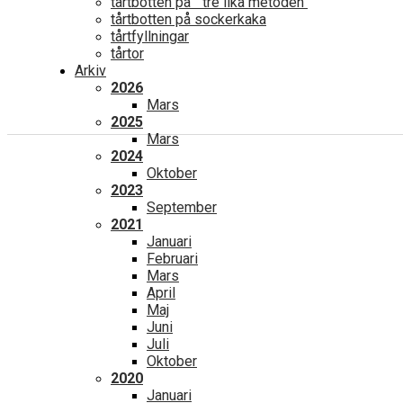
tårtbotten på " tre lika metoden"
tårtbotten på sockerkaka
tårtfyllningar
tårtor
Arkiv
2026
Mars
2025
Mars
2024
Oktober
2023
September
2021
Januari
Februari
Mars
April
Maj
Juni
Juli
Oktober
2020
Januari