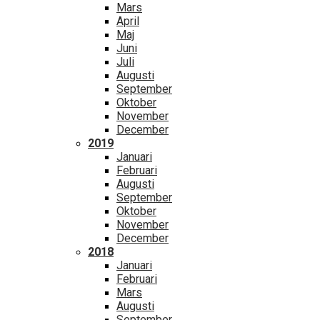
Mars
April
Maj
Juni
Juli
Augusti
September
Oktober
November
December
2019
Januari
Februari
Augusti
September
Oktober
November
December
2018
Januari
Februari
Mars
Augusti
September