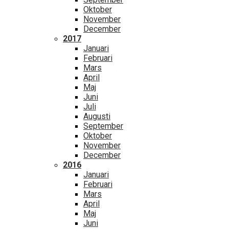
Oktober
November
December
2017
Januari
Februari
Mars
April
Maj
Juni
Juli
Augusti
September
Oktober
November
December
2016
Januari
Februari
Mars
April
Maj
Juni