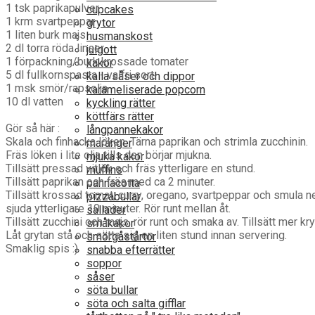
1 tsk paprikapulver
cupcakes
1 krm svartpeppar
grytor
1 liten burk majs
husmanskost
2 dl torra röda linser
julgott
1 förpackning/burk krossade tomater
kakor
5 dl fullkornspasta - valfri sort
kalla såser och dippor
1 msk smör/rapsolja
karameliserade popcorn
10 dl vatten
kyckling rätter
köttfärs rätter
Gör så här :
långpannekakor
Skala och finhacka löken. Tärna paprikan och strimla zucchinin.
maränger
Fräs löken i lite olja tills den börjar mjukna.
mjuka kakor
Tillsätt pressad vitlök och fräs ytterligare en stund.
muffins
Tillsätt paprikan och fräs med ca 2 minuter.
pannacotta
Tillsätt krossad tomat, curry, oregano, svartpeppar och smula ner b
pizzabullar
sjuda ytterligare 10 minuter. Rör runt mellan åt.
sallader
Tillsätt zucchini och majs, rör runt och smaka av. Tillsätt mer 
småkakor
Låt grytan stå och sätta sig en liten stund innan servering.
smörgåstårtor
Smaklig spis :)
snabba efterrätter
soppor
såser
söta bullar
söta och salta gifflar