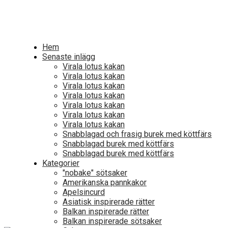
Delar med mig av mina kunskaper och utmaningar i 
Hem
Senaste inlägg
Virala lotus kakan
Virala lotus kakan
Virala lotus kakan
Virala lotus kakan
Virala lotus kakan
Virala lotus kakan
Virala lotus kakan
Snabblagad och frasig burek med köttfärs
Snabblagad burek med köttfärs
Snabblagad burek med köttfärs
Kategorier
"nobake" sötsaker
Amerikanska pannkakor
Apelsincurd
Asiatisk inspirerade rätter
Balkan inspirerade rätter
Balkan inspirerade sötsaker