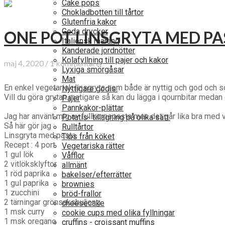
Cake pops
Chokladbotten till tårtor
Glutenfria kakor
Goda drycker
ONE POT LINSGRYTA MED PA
Italiensk maräng
Kanderade jordnötter
Kolafyllning till pajer och kakor
maj 4, 2020 / 1 kommentarer
Lyxiga smörgåsar
Mat
En enkel vegetarisk linsgryta som både är nyttig och god och s
Nyttigare godis.
Vill du göra grytan matigare så kan du lägga i qournbitar medan 
Pajer
Pannkakor-plättar
Jag har använt mig av fullkornspasta men det går lika bra med 
Potatis- tillagning på olika sätt.
Så här gör jag :
Rulltårtor
Linsgryta med pasta
Tips från köket
Recept : 4 port
Vegetariska rätter
1 gul lök
Våfflor
2 vitlöksklyftor
allmänt
1 röd paprika
bakelser/efterrätter
1 gul paprika
brownies
1 zucchini
bröd-frallor
2 tärningar grönsaksbuljong
cheesecake
1 msk curry
cookie cups med olika fyllningar
1 msk oregano
cruffins - croissant muffins