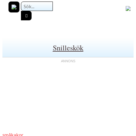
Snilleskök
småkakor