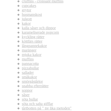
cruffins - croissant muffins
cupcakes
grytor
husmanskost
julgott
kakor
kalla såser och dippor
karameliserade popcorn
kyckling rätter
köttfärs rätter
långpannekakor
maränger
mjuka kakor
muffins
pannacotta
pizzabullar
sallader
småkakor
smörgåstårtor
snabba efterrätter
soppor
såser
söta bullar
söta och salta gifflar
tårtbotten på " tre lika metoden"