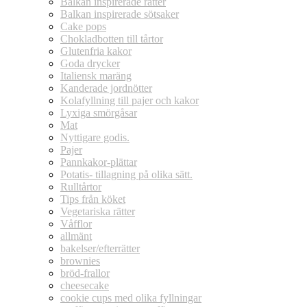
Balkan inspirerade rätter
Balkan inspirerade sötsaker
Cake pops
Chokladbotten till tårtor
Glutenfria kakor
Goda drycker
Italiensk maräng
Kanderade jordnötter
Kolafyllning till pajer och kakor
Lyxiga smörgåsar
Mat
Nyttigare godis.
Pajer
Pannkakor-plättar
Potatis- tillagning på olika sätt.
Rulltårtor
Tips från köket
Vegetariska rätter
Våfflor
allmänt
bakelser/efterrätter
brownies
bröd-frallor
cheesecake
cookie cups med olika fyllningar