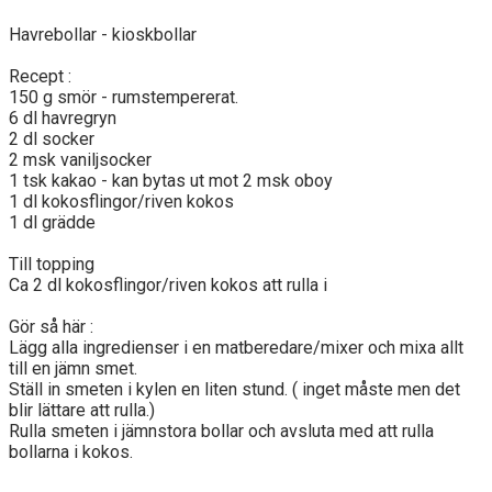
Havrebollar - kioskbollar
Recept :
150 g smör - rumstempererat.
6 dl havregryn
2 dl socker
2 msk vaniljsocker
1 tsk kakao - kan bytas ut mot 2 msk oboy
1 dl kokosflingor/riven kokos
1 dl grädde
Till topping
Ca 2 dl kokosflingor/riven kokos att rulla i
Gör så här :
Lägg alla ingredienser i en matberedare/mixer och mixa allt
till en jämn smet.
Ställ in smeten i kylen en liten stund. ( inget måste men det
blir lättare att rulla.)
Rulla smeten i jämnstora bollar och avsluta med att rulla
bollarna i kokos.