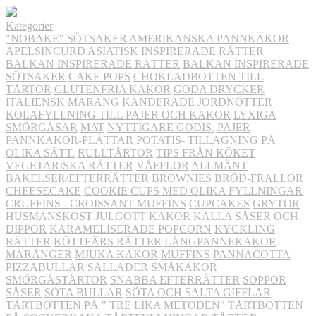
Kategorier
"NOBAKE" SÖTSAKER
AMERIKANSKA PANNKAKOR
APELSINCURD
ASIATISK INSPIRERADE RÄTTER
BALKAN INSPIRERADE RÄTTER
BALKAN INSPIRERADE
SÖTSAKER
CAKE POPS
CHOKLADBOTTEN TILL
TÅRTOR
GLUTENFRIA KAKOR
GODA DRYCKER
ITALIENSK MARÄNG
KANDERADE JORDNÖTTER
KOLAFYLLNING TILL PAJER OCH KAKOR
LYXIGA
SMÖRGÅSAR
MAT
NYTTIGARE GODIS.
PAJER
PANNKAKOR-PLÄTTAR
POTATIS- TILLAGNING PÅ
OLIKA SÄTT.
RULLTÅRTOR
TIPS FRÅN KÖKET
VEGETARISKA RÄTTER
VÅFFLOR
ALLMÄNT
BAKELSER/EFTERRÄTTER
BROWNIES
BRÖD-FRALLOR
CHEESECAKE
COOKIE CUPS MED OLIKA FYLLNINGAR
CRUFFINS - CROISSANT MUFFINS
CUPCAKES
GRYTOR
HUSMANSKOST
JULGOTT
KAKOR
KALLA SÅSER OCH
DIPPOR
KARAMELISERADE POPCORN
KYCKLING
RÄTTER
KÖTTFÄRS RÄTTER
LÅNGPANNEKAKOR
MARÄNGER
MJUKA KAKOR
MUFFINS
PANNACOTTA
PIZZABULLAR
SALLADER
SMÅKAKOR
SMÖRGÅSTÅRTOR
SNABBA EFTERRÄTTER
SOPPOR
SÅSER
SÖTA BULLAR
SÖTA OCH SALTA GIFFLAR
TÅRTBOTTEN PÅ " TRE LIKA METODEN"
TÅRTBOTTEN