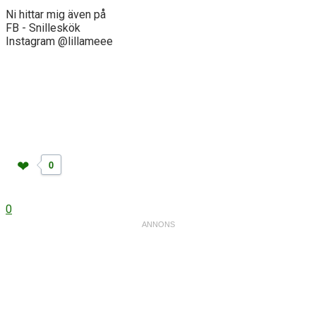
Ni hittar mig även på
FB - Snilleskök
Instagram @lillameee
0
0