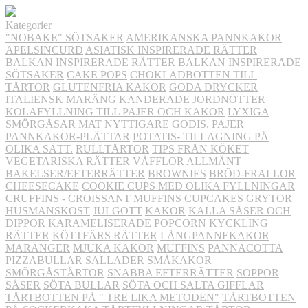
Kategorier
"NOBAKE" SÖTSAKER
AMERIKANSKA PANNKAKOR
APELSINCURD
ASIATISK INSPIRERADE RÄTTER
BALKAN INSPIRERADE RÄTTER
BALKAN INSPIRERADE
SÖTSAKER
CAKE POPS
CHOKLADBOTTEN TILL
TÅRTOR
GLUTENFRIA KAKOR
GODA DRYCKER
ITALIENSK MARÄNG
KANDERADE JORDNÖTTER
KOLAFYLLNING TILL PAJER OCH KAKOR
LYXIGA
SMÖRGÅSAR
MAT
NYTTIGARE GODIS.
PAJER
PANNKAKOR-PLÄTTAR
POTATIS- TILLAGNING PÅ
OLIKA SÄTT.
RULLTÅRTOR
TIPS FRÅN KÖKET
VEGETARISKA RÄTTER
VÅFFLOR
ALLMÄNT
BAKELSER/EFTERRÄTTER
BROWNIES
BRÖD-FRALLOR
CHEESECAKE
COOKIE CUPS MED OLIKA FYLLNINGAR
CRUFFINS - CROISSANT MUFFINS
CUPCAKES
GRYTOR
HUSMANSKOST
JULGOTT
KAKOR
KALLA SÅSER OCH
DIPPOR
KARAMELISERADE POPCORN
KYCKLING
RÄTTER
KÖTTFÄRS RÄTTER
LÅNGPANNEKAKOR
MARÄNGER
MJUKA KAKOR
MUFFINS
PANNACOTTA
PIZZABULLAR
SALLADER
SMÅKAKOR
SMÖRGÅSTÅRTOR
SNABBA EFTERRÄTTER
SOPPOR
SÅSER
SÖTA BULLAR
SÖTA OCH SALTA GIFFLAR
TÅRTBOTTEN PÅ " TRE LIKA METODEN"
TÅRTBOTTEN