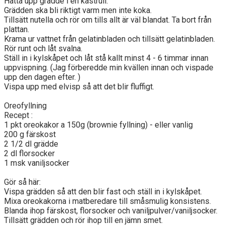
Hätta upp grädde i en kastrull.
Grädden ska bli riktigt varm men inte koka.
Tillsätt nutella och rör om tills allt är väl blandat. Ta bort från
plattan.
Krama ur vattnet från gelatinbladen och tillsätt gelatinbladen.
Rör runt och låt svalna.
Ställ in i kylskåpet och låt stå kallt minst 4 - 6 timmar innan
uppvispning. (Jag förberedde min kvällen innan och vispade
upp den dagen efter. )
Vispa upp med elvisp så att det blir fluffigt.
Oreofyllning
Recept :
1 pkt oreokakor a 150g (brownie fyllning) - eller vanlig
200 g färskost
2 1/2 dl grädde
2 dl florsocker
1 msk vaniljsocker
Gör så här:
Vispa grädden så att den blir fast och ställ in i kylskåpet.
Mixa oreokakorna i matberedare till småsmulig konsistens.
Blanda ihop färskost, florsocker och vaniljpulver/vaniljsocker.
Tillsätt grädden och rör ihop till en jämn smet.