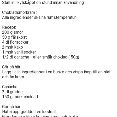
Ställ in i kylskåpet en stund innan användning.
Chokladsmörkräm :
Alla ingredienser ska ha rumstemperatur.
Recept:
200 g smör
50 g färskost
4 dl florsocker
2 msk kako
1 msk vaniljsocker
1/2 dl ganache - eller smält choklad ( 50g)
Gör så här :
Lägg i alla ingredienser i en bunke och vispa ihop till en slät
och fin kräm .
Ganache :
2 dl grädde
150 g mörk choklad
Gör så här:
Hätta upp grädde I en kastrull.
Grädden ska bli riktigt varm men inte koka.