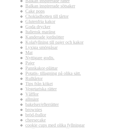
Balkan inspirerade rätter
Balkan inspirerade sötsaker
Cake pops
Chokladbotten till tårtor
Glutenfria kakor
Goda drycker
Italiensk maräng
Kanderade jordnötter
Kolafyllning till pajer och kakor
Lyxiga smörgåsar
Mat
Nyttigare godis.
Pajer
Pannkakor-plättar
Potatis- tillagning på olika sätt.
Rulltårtor
Tips från köket
Vegetariska rätter
Våfflor
allmänt
bakelser/efterrätter
brownies
bröd-frallor
cheesecake
cookie cups med olika fyllningar