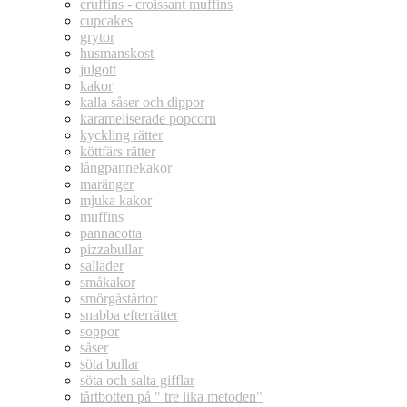
cruffins - croissant muffins
cupcakes
grytor
husmanskost
julgott
kakor
kalla såser och dippor
karameliserade popcorn
kyckling rätter
köttfärs rätter
långpannekakor
maränger
mjuka kakor
muffins
pannacotta
pizzabullar
sallader
småkakor
smörgåstårtor
snabba efterrätter
soppor
såser
söta bullar
söta och salta gifflar
tårtbotten på " tre lika metoden"