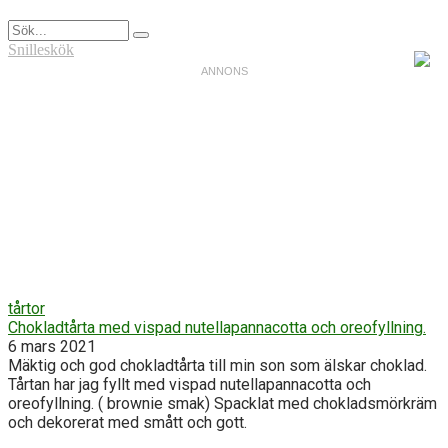
Snilleskök
tårtor
Chokladtårta med vispad nutellapannacotta och oreofyllning.
6 mars 2021
Mäktig och god chokladtårta till min son som älskar choklad.
Tårtan har jag fyllt med vispad nutellapannacotta och
oreofyllning. ( brownie smak) Spacklat med chokladsmörkräm
och dekorerat med smått och gott.