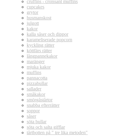
cruffins - croissant muffins
cupcakes
grytor
husmanskost
julgott
kakor
kalla såser och dippor
karameliserade popcorn
kyckling rätter
köttfärs rätter
långpannekakor
maränger
mjuka kakor
muffins
pannacotta
pizzabullar
sallader
småkakor
smörgåstårtor
snabba efterrätter
soppor
såser
söta bullar
söta och salta gifflar
tårtbotten på " tre lika metoden"