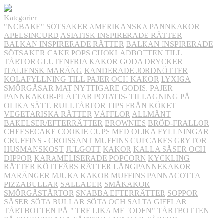
Kategorier
"NOBAKE" SÖTSAKER
AMERIKANSKA PANNKAKOR
APELSINCURD
ASIATISK INSPIRERADE RÄTTER
BALKAN INSPIRERADE RÄTTER
BALKAN INSPIRERADE
SÖTSAKER
CAKE POPS
CHOKLADBOTTEN TILL
TÅRTOR
GLUTENFRIA KAKOR
GODA DRYCKER
ITALIENSK MARÄNG
KANDERADE JORDNÖTTER
KOLAFYLLNING TILL PAJER OCH KAKOR
LYXIGA
SMÖRGÅSAR
MAT
NYTTIGARE GODIS.
PAJER
PANNKAKOR-PLÄTTAR
POTATIS- TILLAGNING PÅ
OLIKA SÄTT.
RULLTÅRTOR
TIPS FRÅN KÖKET
VEGETARISKA RÄTTER
VÅFFLOR
ALLMÄNT
BAKELSER/EFTERRÄTTER
BROWNIES
BRÖD-FRALLOR
CHEESECAKE
COOKIE CUPS MED OLIKA FYLLNINGAR
CRUFFINS - CROISSANT MUFFINS
CUPCAKES
GRYTOR
HUSMANSKOST
JULGOTT
KAKOR
KALLA SÅSER OCH
DIPPOR
KARAMELISERADE POPCORN
KYCKLING
RÄTTER
KÖTTFÄRS RÄTTER
LÅNGPANNEKAKOR
MARÄNGER
MJUKA KAKOR
MUFFINS
PANNACOTTA
PIZZABULLAR
SALLADER
SMÅKAKOR
SMÖRGÅSTÅRTOR
SNABBA EFTERRÄTTER
SOPPOR
SÅSER
SÖTA BULLAR
SÖTA OCH SALTA GIFFLAR
TÅRTBOTTEN PÅ " TRE LIKA METODEN"
TÅRTBOTTEN