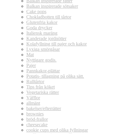
Balkan inspirerade rätter
Balkan inspirerade sötsaker
Cake pops
Chokladbotten till tårtor
Glutenfria kakor
Goda drycker
Italiensk maräng
Kanderade jordnötter
Kolafyllning till pajer och kakor
Lyxiga smörgåsar
Mat
Nyttigare godis.
Pajer
Pannkakor-plättar
Potatis- tillagning på olika sätt.
Rulltårtor
Tips från köket
Vegetariska rätter
Våfflor
allmänt
bakelser/efterrätter
brownies
bröd-frallor
cheesecake
cookie cups med olika fyllningar