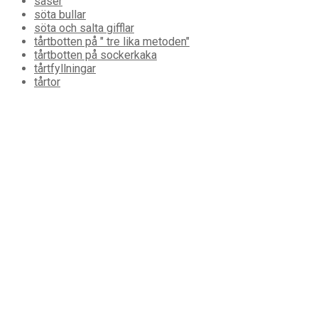
såser
söta bullar
söta och salta gifflar
tårtbotten på " tre lika metoden"
tårtbotten på sockerkaka
tårtfyllningar
tårtor