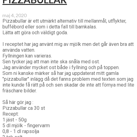
maj 4, 2020
Pizzabullar är ett utmärkt alternativ till mellanmål, utflykter,
buffébord eller som i detta fall till barnkalas.
Lätta att göra och väldigt goda.
I receptet har jag använt mig av mjölk men det går även bra att
använda vatten.
Fyllningen kan varieras.
Sen tycker jag att man inte ska snåla med ost.
Jag använder mycket ost både i fyllning och på toppen.
Som ni kanske märker så har jag uppdaterat mitt gamla
"pizzabullar" inlägg då det fanns problem med texten som jag
inte kunde få rätt på och sen skadar de inte att förnya med lite
fräschare bilder.
Så här gör jag :
Pizzabullar ca 30 st
Recept:
1 jäst - 50g
5 dl mjölk - fingervarm
0,8 - 1 dl rapsolja