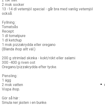
2 tsk salt
2 msk socker
13 -14 dl vetemjöl special - går bra med vanlig vetemjöl
också.
Fyllning :
Tomatsås
Recept:
1 dl tomatpure
1 dl ketchup
1 msk pizzakrydda eller oregano
(Blanda ihop allt väl.)
200 g strimlad skinka - kokt/rökt eller salami
300 -400 g riven ost
Oregano/pizzakrydda efter tycke.
Pensling :
1 ägg
2 msk vatten
Vispa ihop.
Gör så här :
Smula ner jästen i en bunke.