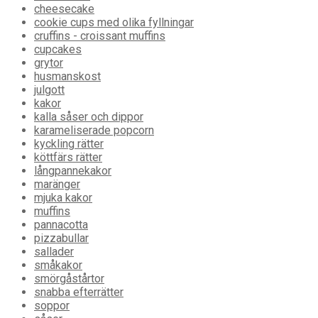
cheesecake
cookie cups med olika fyllningar
cruffins - croissant muffins
cupcakes
grytor
husmanskost
julgott
kakor
kalla såser och dippor
karameliserade popcorn
kyckling rätter
köttfärs rätter
långpannekakor
maränger
mjuka kakor
muffins
pannacotta
pizzabullar
sallader
småkakor
smörgåstårtor
snabba efterrätter
soppor