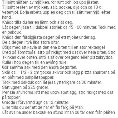
Tillsätt hälften av mjölken, rör runt och lös upp jästen.
Tillsätt resten av mjölken, salt, socker, olja och ca 10 dl
vetemjöl. Börja arbeta upp en deg och tillsätt mer mjöl efter
hand.
Knåda tills du har en jämn och slät deg.
Låt degen jäsa till dubbel storlek ca 45 - 60 minuter. Täck med
en bakduk.
Knåda den färdigjästa degen på ett mjölat underlag.
Dela degen i två lika stora bitar.
Börja med att kavla ut den ena biten till en stor rektangel.
Bred på Tomatsås, strö på rikligt med ost över hela biten. Strö
skinkan över osten, strö sist över oregano eller pizzakrydda.
Rulla i hop degen till en avlång rulle.
Gör samma sak med den andra degbiten.
Skär ca 1 1/2 - 2 cm tjocka skivor och lägg pizza snurrorna på
en plåt med bakplåtspapper.
Täck med bakduk och låt jäsa ytterligare ca 30 minuter.
Sätt ugnen på 225 grader.
Pensla snurrorna lätt med uppvispat ägg, strö rikligt med ost
på toppen.
Grädda i förvärmd ugn ca 12 minuter.
Eller tills du ser att de har en fin färg på ytan.
Låt svalna under bakduk en stund innan du tar dem från plåten.