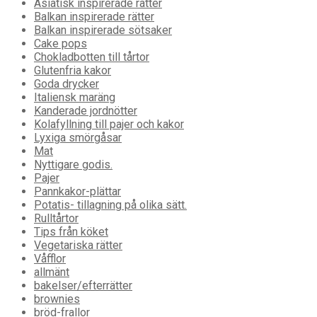
Asiatisk inspirerade rätter
Balkan inspirerade rätter
Balkan inspirerade sötsaker
Cake pops
Chokladbotten till tårtor
Glutenfria kakor
Goda drycker
Italiensk maräng
Kanderade jordnötter
Kolafyllning till pajer och kakor
Lyxiga smörgåsar
Mat
Nyttigare godis.
Pajer
Pannkakor-plättar
Potatis- tillagning på olika sätt.
Rulltårtor
Tips från köket
Vegetariska rätter
Våfflor
allmänt
bakelser/efterrätter
brownies
bröd-frallor